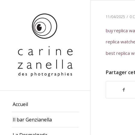
/
11/04/2025
0 
buy replica w
replica watch
best replica 
Partager ce
Accueil
Il bar Genzianella