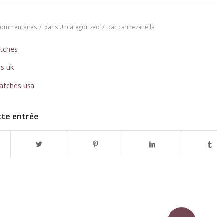
/
/
Commentaires
dans
Uncategorized
par
carinezanella
atches
es uk
watches usa
tte entrée