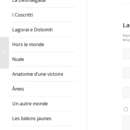
La Desmalgada
I Coscritti
La
Lagorai e Dolomiti
Rejo
N’hé
Hors le monde
cartier replica watches
Nude
Anatomie d’une victoire
Âmes
Un autre monde
Les bidons jaunes