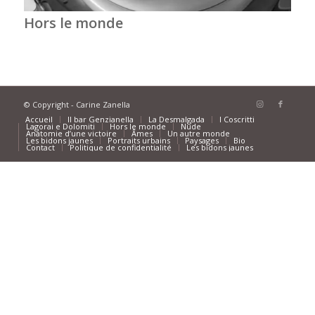
Hors le monde
© Copyright - Carine Zanella
Accueil
Il bar Genzianella
La Desmalgada
I Coscritti
Lagorai e Dolomiti
Hors le monde
Nude
Anatomie d’une victoire
Âmes
Un autre monde
Les bidons jaunes
Portraits urbains
Paysages
Bio
Contact
Politique de confidentialité
Les bidons jaunes