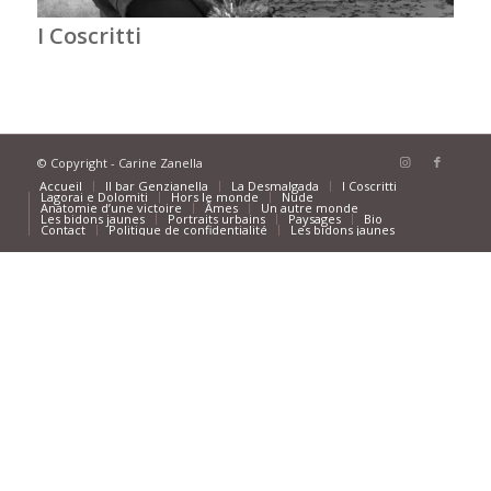
I Coscritti
© Copyright - Carine Zanella
Accueil
Il bar Genzianella
La Desmalgada
I Coscritti
Lagorai e Dolomiti
Hors le monde
Nude
Anatomie d’une victoire
Âmes
Un autre monde
Les bidons jaunes
Portraits urbains
Paysages
Bio
Contact
Politique de confidentialité
Les bidons jaunes